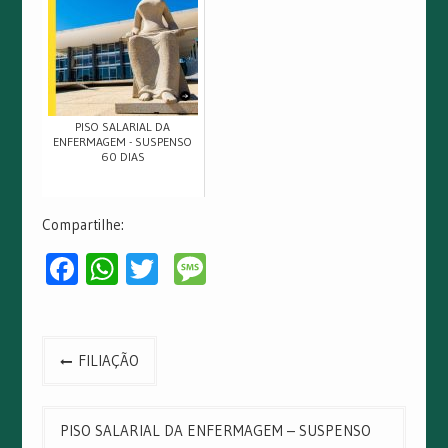
PISO SALARIAL DA
ENFERMAGEM - SUSPENSO
60 DIAS
Compartilhe:
Facebook
WhatsApp
Twitter
Message
Navegação
FILIAÇÃO
de
Post
PISO SALARIAL DA ENFERMAGEM – SUSPENSO