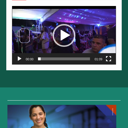
Tocador
de
vídeo
00:00
01:09